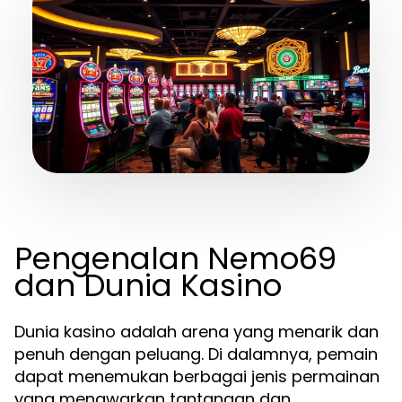
Pengenalan Nemo69
dan Dunia Kasino
Dunia kasino adalah arena yang menarik dan
penuh dengan peluang. Di dalamnya, pemain
dapat menemukan berbagai jenis permainan
yang menawarkan tantangan dan