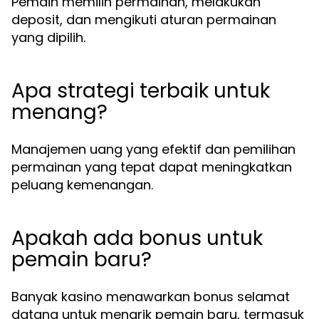
Pemain memilih permainan, melakukan
deposit, dan mengikuti aturan permainan
yang dipilih.
Apa strategi terbaik untuk
menang?
Manajemen uang yang efektif dan pemilihan
permainan yang tepat dapat meningkatkan
peluang kemenangan.
Apakah ada bonus untuk
pemain baru?
Banyak kasino menawarkan bonus selamat
datang untuk menarik pemain baru, termasuk