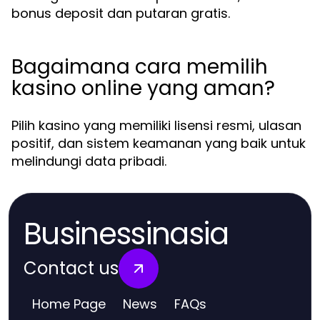
bonus deposit dan putaran gratis.
Bagaimana cara memilih
kasino online yang aman?
Pilih kasino yang memiliki lisensi resmi, ulasan
positif, dan sistem keamanan yang baik untuk
melindungi data pribadi.
Businessinasia
Contact us
Home Page
News
FAQs