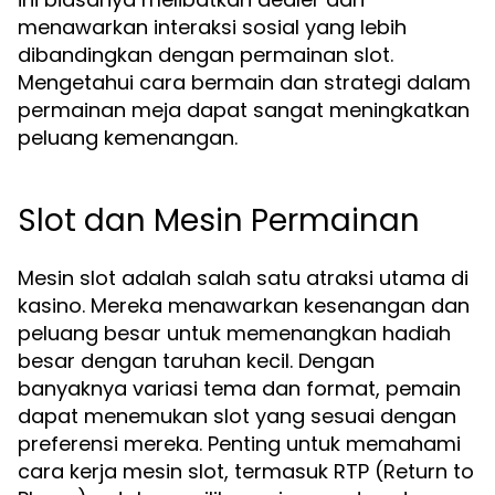
menawarkan interaksi sosial yang lebih
dibandingkan dengan permainan slot.
Mengetahui cara bermain dan strategi dalam
permainan meja dapat sangat meningkatkan
peluang kemenangan.
Slot dan Mesin Permainan
Mesin slot adalah salah satu atraksi utama di
kasino. Mereka menawarkan kesenangan dan
peluang besar untuk memenangkan hadiah
besar dengan taruhan kecil. Dengan
banyaknya variasi tema dan format, pemain
dapat menemukan slot yang sesuai dengan
preferensi mereka. Penting untuk memahami
cara kerja mesin slot, termasuk RTP (Return to