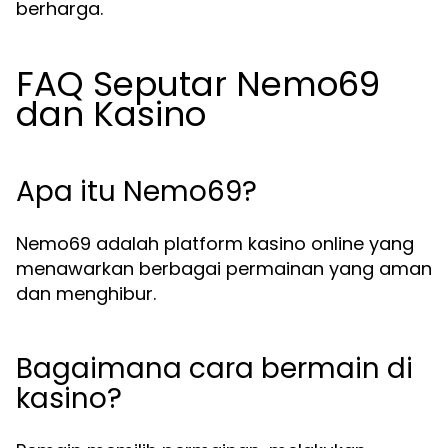
berharga.
FAQ Seputar Nemo69
dan Kasino
Apa itu Nemo69?
Nemo69 adalah platform kasino online yang
menawarkan berbagai permainan yang aman
dan menghibur.
Bagaimana cara bermain di
kasino?