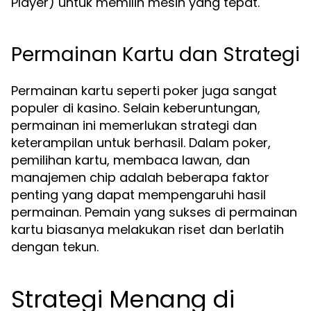
Player) untuk memilih mesin yang tepat.
Permainan Kartu dan Strategi
Permainan kartu seperti poker juga sangat
populer di kasino. Selain keberuntungan,
permainan ini memerlukan strategi dan
keterampilan untuk berhasil. Dalam poker,
pemilihan kartu, membaca lawan, dan
manajemen chip adalah beberapa faktor
penting yang dapat mempengaruhi hasil
permainan. Pemain yang sukses di permainan
kartu biasanya melakukan riset dan berlatih
dengan tekun.
Strategi Menang di