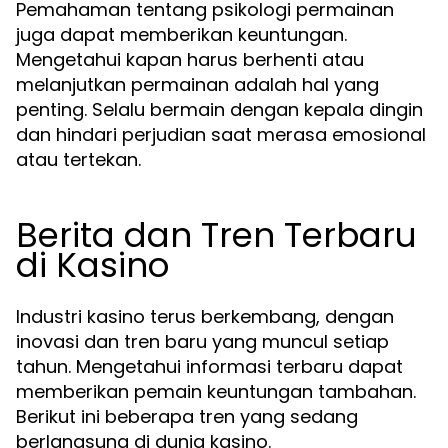
Pemahaman tentang psikologi permainan
juga dapat memberikan keuntungan.
Mengetahui kapan harus berhenti atau
melanjutkan permainan adalah hal yang
penting. Selalu bermain dengan kepala dingin
dan hindari perjudian saat merasa emosional
atau tertekan.
Berita dan Tren Terbaru
di Kasino
Industri kasino terus berkembang, dengan
inovasi dan tren baru yang muncul setiap
tahun. Mengetahui informasi terbaru dapat
memberikan pemain keuntungan tambahan.
Berikut ini beberapa tren yang sedang
berlangsung di dunia kasino.