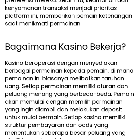
preferensi mereka. Selain itu, keamanan dan
kenyamanan transaksi menjadi prioritas
platform ini, memberikan pemain ketenangan
saat menikmati permainan.
Bagaimana Kasino Bekerja?
Kasino beroperasi dengan menyediakan
berbagai permainan kepada pemain, di mana
pemainan ini biasanya melibatkan taruhan
uang. Setiap permainan memiliki aturan dan
peluang menang yang berbeda-beda. Pemain
akan memulai dengan memilih permainan
yang ingin diambil dan melakukan deposit
untuk mulai bermain. Setiap kasino memiliki
struktur pembayaran dan odds yang
menentukan seberapa besar peluang yang