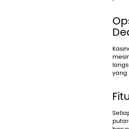
Ops
Dea
Kasin
mesin
langs
yang 
Fit
Setia
putar