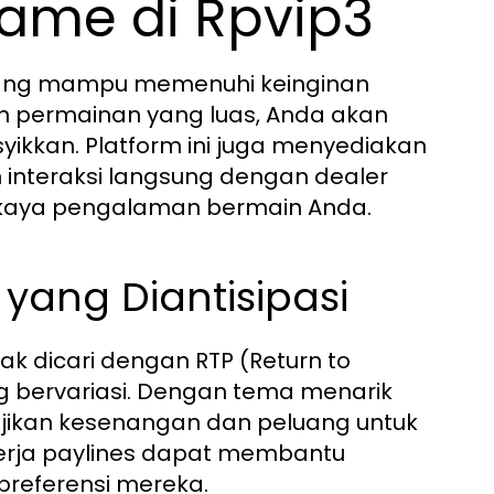
ame di Rpvip3
yang mampu memenuhi keinginan
 permainan yang luas, Anda akan
ikkan. Platform ini juga menyediakan
interaksi langsung dengan dealer
perkaya pengalaman bermain Anda.
 yang Diantisipasi
ak dicari dengan RTP (Return to
ng bervariasi. Dengan tema menarik
janjikan kesenangan dan peluang untuk
kerja paylines dapat membantu
referensi mereka.