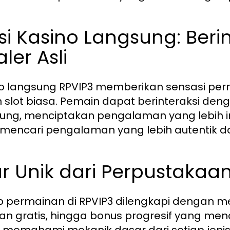
i Kasino Langsung: Beri
ler Asli
o langsung RPVIP3 memberikan sensasi per
 slot biasa. Pemain dapat berinteraksi deng
ung, menciptakan pengalaman yang lebih ime
mencari pengalaman yang lebih autentik 
ur Unik dari Perpustaka
p permainan di RPVIP3 dilengkapi dengan me
an gratis, hingga bonus progresif yang me