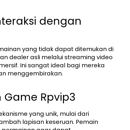
nteraksi dengan
mainan yang tidak dapat ditemukan di
an dealer asli melalui streaming video
rsif. Ini sangat ideal bagi mereka
dan menggembirakan.
an Game Rpvip3
kanisme yang unik, mulai dari
nambah lapisan keseruan. Pemain