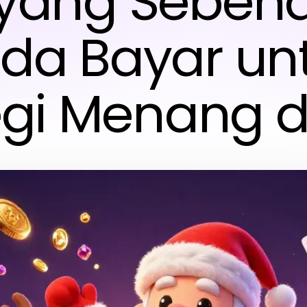
yang Seben
da Bayar un
egi Menang d