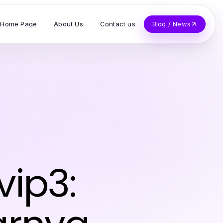
Home Page
About Us
Contact us
Blog / News
vip3: