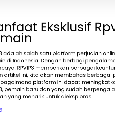
nfaat Eksklusif Rp
emain
3 adalah salah satu platform perjudian onli
n di Indonesia. Dengan berbagi pengala
rcaya, RPVIP3 memberikan berbagai keuntun
 artikel ini, kita akan membahas berbagai
 bagaimana platform ini dapat meningkatk
3, pemain baru dan yang sudah berpengal
h yang menarik untuk dieksplorasi.
3