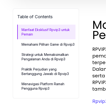
Table of Contents
Ma
P
Manfaat Eksklusif Rpvip3 untuk
Pemain
Memahami Pilihan Game di Rpvip3
RPVIP
Strategi untuk Memaksimalkan
pemai
Pengalaman Anda di Rpvip3
terpe
Dalam
Praktik Perjudian yang
Bertanggung Jawab di Rpvip3
serta
RPVIP
Menavigasi Platform Ramah
tamba
Pengguna Rpvip3
Rpvip