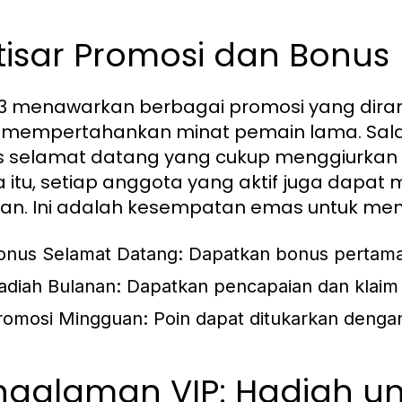
tisar Promosi dan Bonus
3 menawarkan berbagai promosi yang dira
a mempertahankan minat pemain lama. Sal
 selamat datang yang cukup menggiurkan 
 itu, setiap anggota yang aktif juga dapa
an. Ini adalah kesempatan emas untuk mem
onus Selamat Datang:
Dapatkan bonus pertama 
adiah Bulanan:
Dapatkan pencapaian dan klaim s
romosi Mingguan:
Poin dapat ditukarkan dengan
ngalaman VIP: Hadiah un