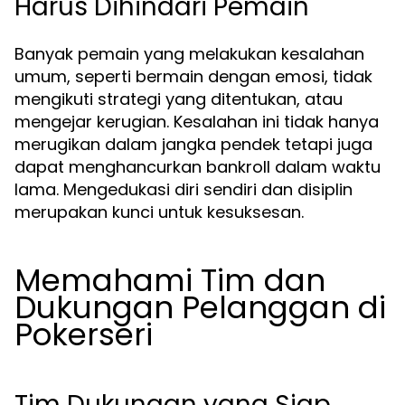
Harus Dihindari Pemain
Banyak pemain yang melakukan kesalahan
umum, seperti bermain dengan emosi, tidak
mengikuti strategi yang ditentukan, atau
mengejar kerugian. Kesalahan ini tidak hanya
merugikan dalam jangka pendek tetapi juga
dapat menghancurkan bankroll dalam waktu
lama. Mengedukasi diri sendiri dan disiplin
merupakan kunci untuk kesuksesan.
Memahami Tim dan
Dukungan Pelanggan di
Pokerseri
Tim Dukungan yang Siap