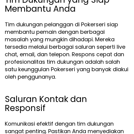
Membantu Anda
Tim dukungan pelanggan di Pokerseri siap
membantu pemain dengan berbagai
masalah yang mungkin dihadapi. Mereka
tersedia melalui berbagai saluran seperti live
chat, email, dan telepon. Respons cepat dan
profesionalitas tim dukungan adalah salah
satu keunggulan Pokerseri yang banyak diakui
oleh penggunanya.
Saluran Kontak dan
Responsif
Komunikasi efektif dengan tim dukungan
sangat penting. Pastikan Anda menyediakan