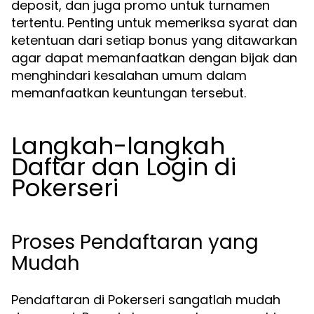
deposit, dan juga promo untuk turnamen
tertentu. Penting untuk memeriksa syarat dan
ketentuan dari setiap bonus yang ditawarkan
agar dapat memanfaatkan dengan bijak dan
menghindari kesalahan umum dalam
memanfaatkan keuntungan tersebut.
Langkah-langkah
Daftar dan Login di
Pokerseri
Proses Pendaftaran yang
Mudah
Pendaftaran di Pokerseri sangatlah mudah