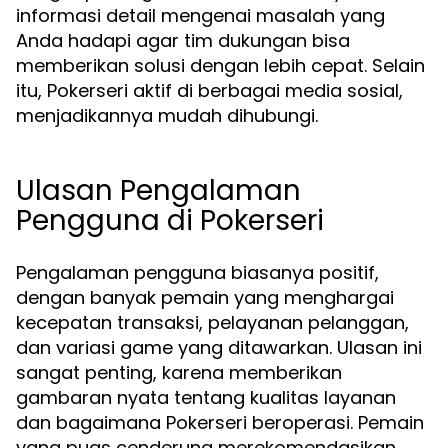
informasi detail mengenai masalah yang
Anda hadapi agar tim dukungan bisa
memberikan solusi dengan lebih cepat. Selain
itu, Pokerseri aktif di berbagai media sosial,
menjadikannya mudah dihubungi.
Ulasan Pengalaman
Pengguna di Pokerseri
Pengalaman pengguna biasanya positif,
dengan banyak pemain yang menghargai
kecepatan transaksi, pelayanan pelanggan,
dan variasi game yang ditawarkan. Ulasan ini
sangat penting, karena memberikan
gambaran nyata tentang kualitas layanan
dan bagaimana Pokerseri beroperasi. Pemain
yang puas cenderung merekomendasikan