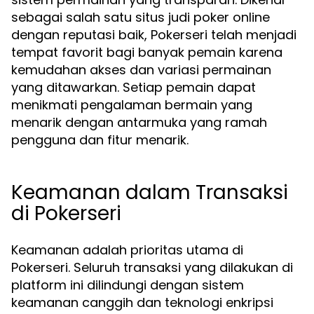
sebagai salah satu situs judi poker online
dengan reputasi baik, Pokerseri telah menjadi
tempat favorit bagi banyak pemain karena
kemudahan akses dan variasi permainan
yang ditawarkan. Setiap pemain dapat
menikmati pengalaman bermain yang
menarik dengan antarmuka yang ramah
pengguna dan fitur menarik.
Keamanan dalam Transaksi
di Pokerseri
Keamanan adalah prioritas utama di
Pokerseri. Seluruh transaksi yang dilakukan di
platform ini dilindungi dengan sistem
keamanan canggih dan teknologi enkripsi