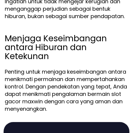
Ingatlah untuk tidak mengejar kerugian dan
menganggap perjudian sebagai bentuk
hiburan, bukan sebagai sumber pendapatan.
Menjaga Keseimbangan
antara Hiburan dan
Ketekunan
Penting untuk menjaga keseimbangan antara
menikmati permainan dan mempertahankan
kontrol. Dengan pendekatan yang tepat, Anda
dapat menikmati pengalaman bermain slot
gacor maxwin dengan cara yang aman dan
menyenangkan.