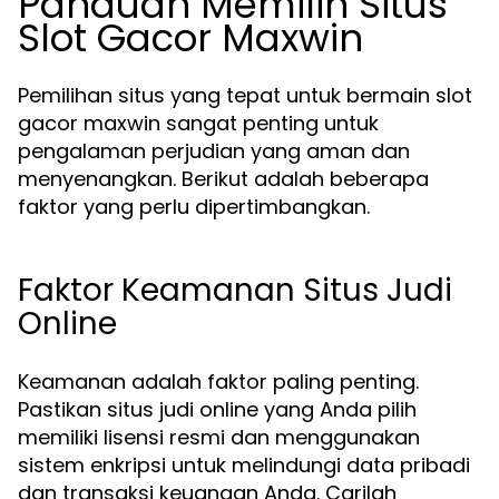
Panduan Memilih Situs
Slot Gacor Maxwin
Pemilihan situs yang tepat untuk bermain slot
gacor maxwin sangat penting untuk
pengalaman perjudian yang aman dan
menyenangkan. Berikut adalah beberapa
faktor yang perlu dipertimbangkan.
Faktor Keamanan Situs Judi
Online
Keamanan adalah faktor paling penting.
Pastikan situs judi online yang Anda pilih
memiliki lisensi resmi dan menggunakan
sistem enkripsi untuk melindungi data pribadi
dan transaksi keuangan Anda. Carilah