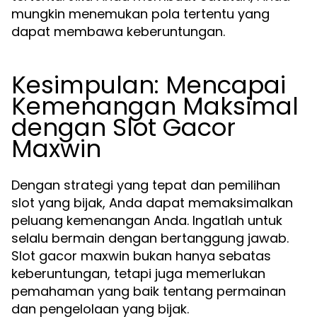
mungkin menemukan pola tertentu yang
dapat membawa keberuntungan.
Kesimpulan: Mencapai
Kemenangan Maksimal
dengan Slot Gacor
Maxwin
Dengan strategi yang tepat dan pemilihan
slot yang bijak, Anda dapat memaksimalkan
peluang kemenangan Anda. Ingatlah untuk
selalu bermain dengan bertanggung jawab.
Slot gacor maxwin bukan hanya sebatas
keberuntungan, tetapi juga memerlukan
pemahaman yang baik tentang permainan
dan pengelolaan yang bijak.