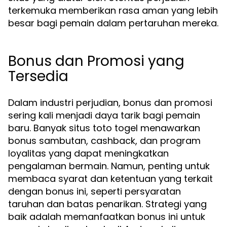
terkemuka memberikan rasa aman yang lebih
besar bagi pemain dalam pertaruhan mereka.
Bonus dan Promosi yang
Tersedia
Dalam industri perjudian, bonus dan promosi
sering kali menjadi daya tarik bagi pemain
baru. Banyak situs toto togel menawarkan
bonus sambutan, cashback, dan program
loyalitas yang dapat meningkatkan
pengalaman bermain. Namun, penting untuk
membaca syarat dan ketentuan yang terkait
dengan bonus ini, seperti persyaratan
taruhan dan batas penarikan. Strategi yang
baik adalah memanfaatkan bonus ini untuk