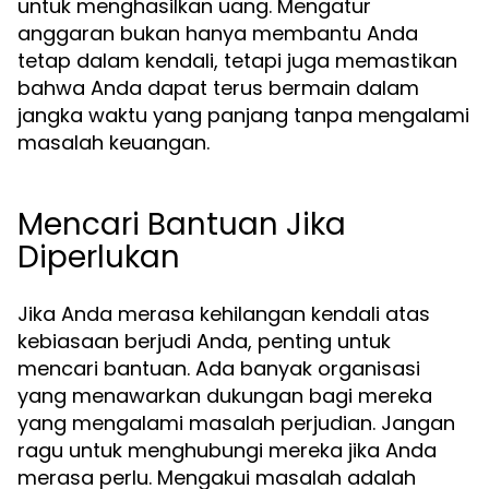
untuk menghasilkan uang. Mengatur
anggaran bukan hanya membantu Anda
tetap dalam kendali, tetapi juga memastikan
bahwa Anda dapat terus bermain dalam
jangka waktu yang panjang tanpa mengalami
masalah keuangan.
Mencari Bantuan Jika
Diperlukan
Jika Anda merasa kehilangan kendali atas
kebiasaan berjudi Anda, penting untuk
mencari bantuan. Ada banyak organisasi
yang menawarkan dukungan bagi mereka
yang mengalami masalah perjudian. Jangan
ragu untuk menghubungi mereka jika Anda
merasa perlu. Mengakui masalah adalah