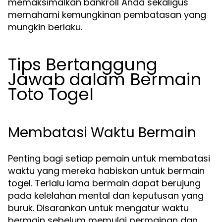
memaksimalkan bankroll Anda sekaligus
memahami kemungkinan pembatasan yang
mungkin berlaku.
Tips Bertanggung
Jawab dalam Bermain
Toto Togel
Membatasi Waktu Bermain
Penting bagi setiap pemain untuk membatasi
waktu yang mereka habiskan untuk bermain
togel. Terlalu lama bermain dapat berujung
pada kelelahan mental dan keputusan yang
buruk. Disarankan untuk mengatur waktu
bermain sebelum memulai permainan dan