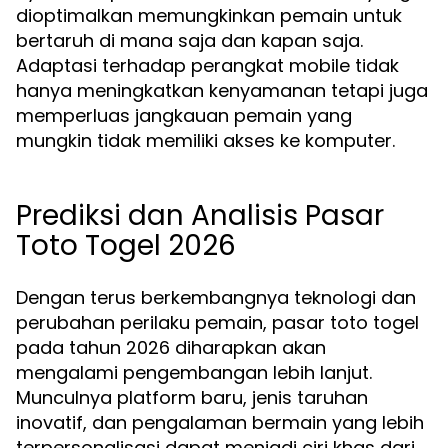
dioptimalkan memungkinkan pemain untuk
bertaruh di mana saja dan kapan saja.
Adaptasi terhadap perangkat mobile tidak
hanya meningkatkan kenyamanan tetapi juga
memperluas jangkauan pemain yang
mungkin tidak memiliki akses ke komputer.
Prediksi dan Analisis Pasar
Toto Togel 2026
Dengan terus berkembangnya teknologi dan
perubahan perilaku pemain, pasar toto togel
pada tahun 2026 diharapkan akan
mengalami pengembangan lebih lanjut.
Munculnya platform baru, jenis taruhan
inovatif, dan pengalaman bermain yang lebih
terpersonalisasi dapat menjadi ciri khas dari