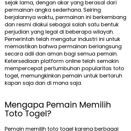
sejak lama, dengan akar yang berasal dari
permainan angka sederhana. Seiring
berjalannya waktu, permainan ini berkembang
dan resmi diakui sebagai salah satu bentuk
perjudian yang legal di beberapa wilayah.
Pemerintah telah mengatur industri ini untuk
memastikan bahwa permainan berlangsung
secara adil dan aman bagi semua pemain.
Ketersediaan platform online telah semakin
mempercepat pertumbuhan popularitas toto
togel, memungkinkan pemain untuk bertaruh
kapan saja dan di mana saja.
Mengapa Pemain Memilih
Toto Togel?
Pemain memilih toto togel karena berbagai