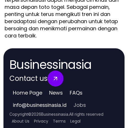
masa depan toto togel. Sebagai pemain,
penting untuk terus mengikuti tren ini dan
beradaptasi dengan perubahan untuk tetap
bersaing dan menikmati permainan dengan
cara terbaik.
Businessinasia
Contact us
Home Page
News
FAQs
Jobs
info
@
businessinasia.id
Copyright
©
2026
Businessinasia
.
All rights reserved
About Us
Privacy
Terms
Legal