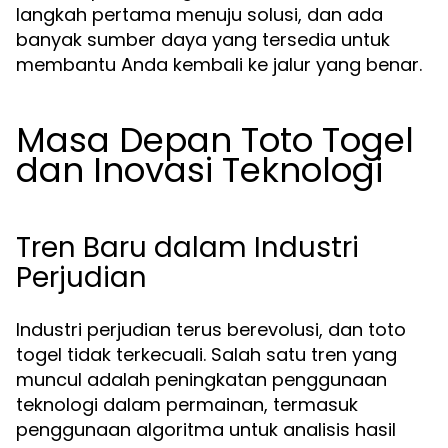
langkah pertama menuju solusi, dan ada
banyak sumber daya yang tersedia untuk
membantu Anda kembali ke jalur yang benar.
Masa Depan Toto Togel
dan Inovasi Teknologi
Tren Baru dalam Industri
Perjudian
Industri perjudian terus berevolusi, dan toto
togel tidak terkecuali. Salah satu tren yang
muncul adalah peningkatan penggunaan
teknologi dalam permainan, termasuk
penggunaan algoritma untuk analisis hasil