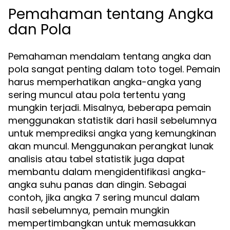
Pemahaman tentang Angka
dan Pola
Pemahaman mendalam tentang angka dan
pola sangat penting dalam toto togel. Pemain
harus memperhatikan angka-angka yang
sering muncul atau pola tertentu yang
mungkin terjadi. Misalnya, beberapa pemain
menggunakan statistik dari hasil sebelumnya
untuk memprediksi angka yang kemungkinan
akan muncul. Menggunakan perangkat lunak
analisis atau tabel statistik juga dapat
membantu dalam mengidentifikasi angka-
angka suhu panas dan dingin. Sebagai
contoh, jika angka 7 sering muncul dalam
hasil sebelumnya, pemain mungkin
mempertimbangkan untuk memasukkan