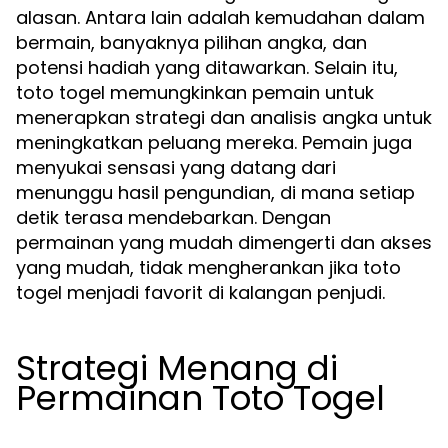
alasan. Antara lain adalah kemudahan dalam
bermain, banyaknya pilihan angka, dan
potensi hadiah yang ditawarkan. Selain itu,
toto togel memungkinkan pemain untuk
menerapkan strategi dan analisis angka untuk
meningkatkan peluang mereka. Pemain juga
menyukai sensasi yang datang dari
menunggu hasil pengundian, di mana setiap
detik terasa mendebarkan. Dengan
permainan yang mudah dimengerti dan akses
yang mudah, tidak mengherankan jika toto
togel menjadi favorit di kalangan penjudi.
Strategi Menang di
Permainan Toto Togel