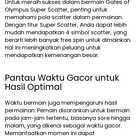
Untuk meraih sukses dalam bermain Gates of
Olympus Super Scatter, penting untuk
memahami pola scatter dalam permainan.
Dengan fitur Super Scatter, Anda dapat lebih
mudah mendapatkan 4 simbol scatter, yang
berarti lebih banyak free spin untuk dimainkan.
Hal ini meningkatkan peluang untuk
mendapatkan kemenangan besar.
Pantau Waktu Gacor untuk
Hasil Optimal
Waktu bermain juga mempengaruhi hasil
permainan. Pemain disarankan untuk bermain
pada jam-jam tertentu, biasanya sore hingga
malam, yang dikenal sebagai waktu gacor.
Memanfaatkan momen ini dapat