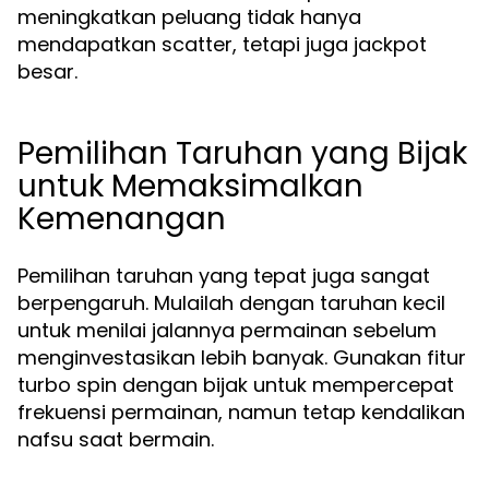
meningkatkan peluang tidak hanya
mendapatkan scatter, tetapi juga jackpot
besar.
Pemilihan Taruhan yang Bijak
untuk Memaksimalkan
Kemenangan
Pemilihan taruhan yang tepat juga sangat
berpengaruh. Mulailah dengan taruhan kecil
untuk menilai jalannya permainan sebelum
menginvestasikan lebih banyak. Gunakan fitur
turbo spin dengan bijak untuk mempercepat
frekuensi permainan, namun tetap kendalikan
nafsu saat bermain.