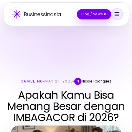
Businessinasia
Blog / News
GAMBLING
MAY 21, 2026
Nicole Rodriguez
N
Apakah Kamu Bisa
Menang Besar dengan
IMBAGACOR di 2026?