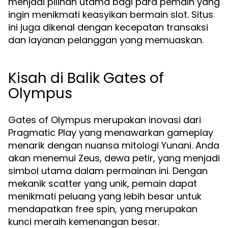
menjadi pilihan utama bagi para pemain yang
ingin menikmati keasyikan bermain slot. Situs
ini juga dikenal dengan kecepatan transaksi
dan layanan pelanggan yang memuaskan.
Kisah di Balik Gates of
Olympus
Gates of Olympus merupakan inovasi dari
Pragmatic Play yang menawarkan gameplay
menarik dengan nuansa mitologi Yunani. Anda
akan menemui Zeus, dewa petir, yang menjadi
simbol utama dalam permainan ini. Dengan
mekanik scatter yang unik, pemain dapat
menikmati peluang yang lebih besar untuk
mendapatkan free spin, yang merupakan
kunci meraih kemenangan besar.