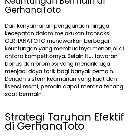
Keuntungan Bermain di
GerhanaToto
Dari kenyamanan penggunaan hingga
kecepatan dalam melakukan transaksi,
GERHANATOTO menawarkan berbagai
keuntungan yang membuatnya menonjol di
antara kompetitornya. Selain itu, tawaran
bonus dan promosi yang menarik juga
menjadi daya tarik bagi banyak pemain.
Dengan sistem keamanan yang kuat dan
lisensi resmi, pemain dapat merasa tenang
saat bermain.
Strategi Taruhan Efektif
di GerhanaToto