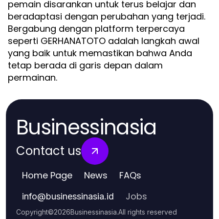
pemain disarankan untuk terus belajar dan
beradaptasi dengan perubahan yang terjadi.
Bergabung dengan platform terpercaya
seperti GERHANATOTO adalah langkah awal
yang baik untuk memastikan bahwa Anda
tetap berada di garis depan dalam
permainan.
Businessinasia
Contact us
Home Page
News
FAQs
Jobs
info
@
businessinasia.id
Copyright
©
2026
Businessinasia
.
All rights reserved