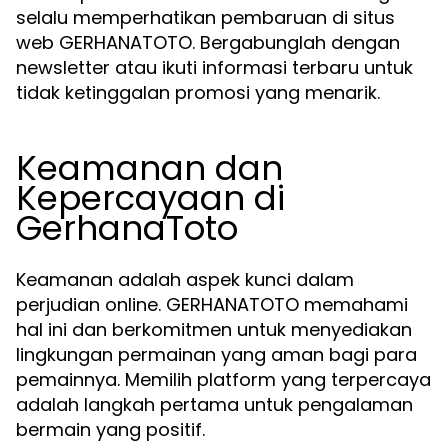
selalu memperhatikan pembaruan di situs
web GERHANATOTO. Bergabunglah dengan
newsletter atau ikuti informasi terbaru untuk
tidak ketinggalan promosi yang menarik.
Keamanan dan
Kepercayaan di
GerhanaToto
Keamanan adalah aspek kunci dalam
perjudian online. GERHANATOTO memahami
hal ini dan berkomitmen untuk menyediakan
lingkungan permainan yang aman bagi para
pemainnya. Memilih platform yang terpercaya
adalah langkah pertama untuk pengalaman
bermain yang positif.