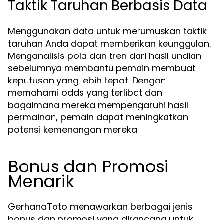
Taktik Taruhan Berbasis Data
Menggunakan data untuk merumuskan taktik
taruhan Anda dapat memberikan keunggulan.
Menganalisis pola dan tren dari hasil undian
sebelumnya membantu pemain membuat
keputusan yang lebih tepat. Dengan
memahami odds yang terlibat dan
bagaimana mereka mempengaruhi hasil
permainan, pemain dapat meningkatkan
potensi kemenangan mereka.
Bonus dan Promosi
Menarik
GerhanaToto menawarkan berbagai jenis
bonus dan promosi yang dirancang untuk