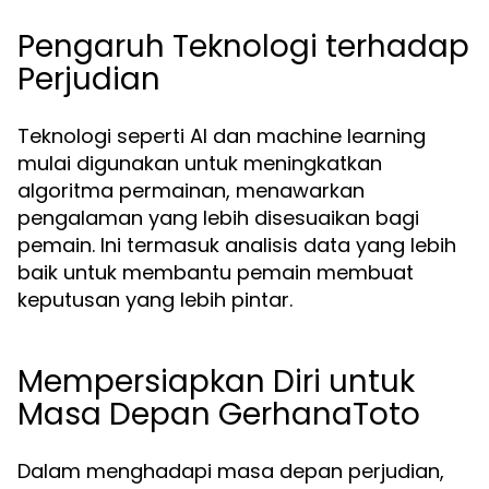
Pengaruh Teknologi terhadap
Perjudian
Teknologi seperti AI dan machine learning
mulai digunakan untuk meningkatkan
algoritma permainan, menawarkan
pengalaman yang lebih disesuaikan bagi
pemain. Ini termasuk analisis data yang lebih
baik untuk membantu pemain membuat
keputusan yang lebih pintar.
Mempersiapkan Diri untuk
Masa Depan GerhanaToto
Dalam menghadapi masa depan perjudian,