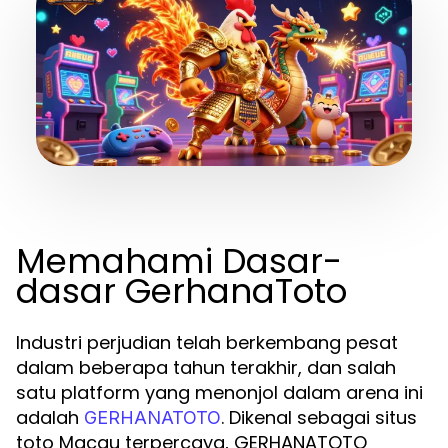
Memahami Dasar-
dasar GerhanaToto
Industri perjudian telah berkembang pesat
dalam beberapa tahun terakhir, dan salah
satu platform yang menonjol dalam arena ini
adalah
. Dikenal sebagai situs
GERHANATOTO
toto Macau terpercaya, GERHANATOTO