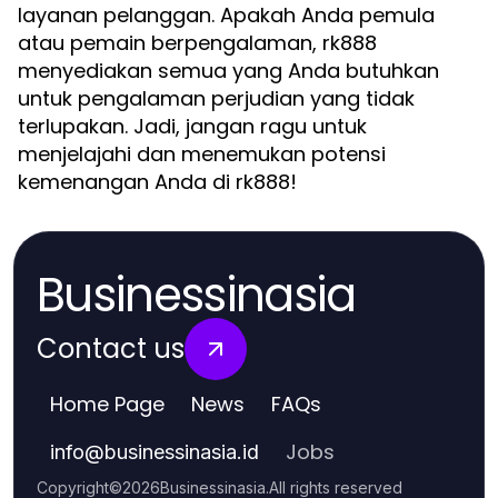
layanan pelanggan. Apakah Anda pemula
atau pemain berpengalaman, rk888
menyediakan semua yang Anda butuhkan
untuk pengalaman perjudian yang tidak
terlupakan. Jadi, jangan ragu untuk
menjelajahi dan menemukan potensi
kemenangan Anda di rk888!
Businessinasia
Contact us
Home Page
News
FAQs
Jobs
info
@
businessinasia.id
Copyright
©
2026
Businessinasia
.
All rights reserved