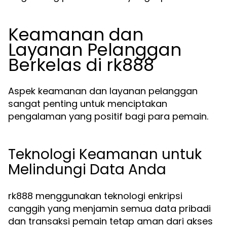
Keamanan dan
Layanan Pelanggan
Berkelas di rk888
Aspek keamanan dan layanan pelanggan
sangat penting untuk menciptakan
pengalaman yang positif bagi para pemain.
Teknologi Keamanan untuk
Melindungi Data Anda
rk888 menggunakan teknologi enkripsi
canggih yang menjamin semua data pribadi
dan transaksi pemain tetap aman dari akses