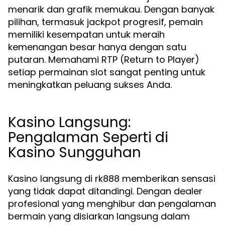
menarik dan grafik memukau. Dengan banyak
pilihan, termasuk jackpot progresif, pemain
memiliki kesempatan untuk meraih
kemenangan besar hanya dengan satu
putaran. Memahami RTP (Return to Player)
setiap permainan slot sangat penting untuk
meningkatkan peluang sukses Anda.
Kasino Langsung:
Pengalaman Seperti di
Kasino Sungguhan
Kasino langsung di rk888 memberikan sensasi
yang tidak dapat ditandingi. Dengan dealer
profesional yang menghibur dan pengalaman
bermain yang disiarkan langsung dalam