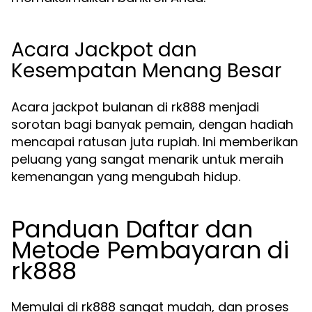
Acara Jackpot dan
Kesempatan Menang Besar
Acara jackpot bulanan di rk888 menjadi
sorotan bagi banyak pemain, dengan hadiah
mencapai ratusan juta rupiah. Ini memberikan
peluang yang sangat menarik untuk meraih
kemenangan yang mengubah hidup.
Panduan Daftar dan
Metode Pembayaran di
rk888
Memulai di rk888 sangat mudah, dan proses