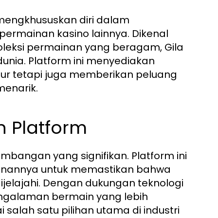
 mengkhususkan diri dalam
permainan kasino lainnya. Dikenal
eksi permainan yang beragam, Gila
dunia. Platform ini menyediakan
r tetapi juga memberikan peluang
menarik.
 Platform
embangan yang signifikan. Platform ini
mainannya untuk memastikan bahwa
ijelajahi. Dengan dukungan teknologi
pengalaman bermain yang lebih
salah satu pilihan utama di industri