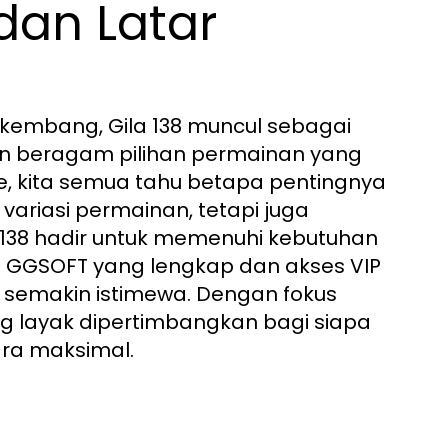
dan Latar
kembang, Gila 138 muncul sebagai
n beragam pilihan permainan yang
e, kita semua tahu betapa pentingnya
ariasi permainan, tetapi juga
38 hadir untuk memenuhi kebutuhan
 GGSOFT yang lengkap dan akses VIP
emakin istimewa. Dengan fokus
g layak dipertimbangkan bagi siapa
ara maksimal.