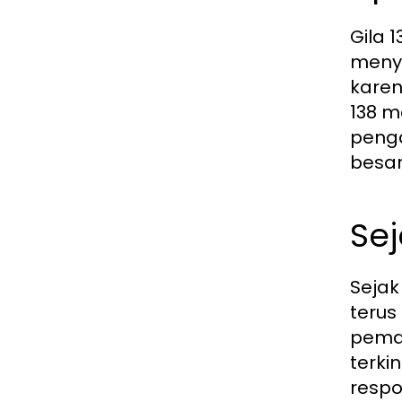
Gila 
menye
karen
138 m
penga
besar
Se
Sejak
terus
pemai
terki
respo