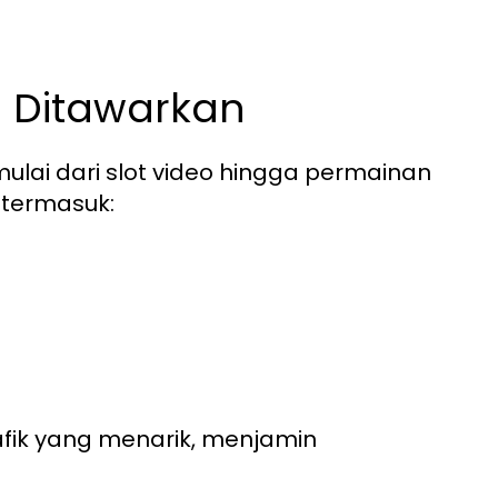
g Ditawarkan
ulai dari slot video hingga permainan
termasuk:
afik yang menarik, menjamin