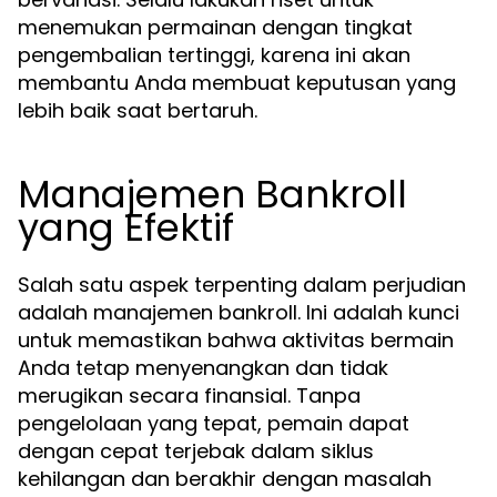
menemukan permainan dengan tingkat
pengembalian tertinggi, karena ini akan
membantu Anda membuat keputusan yang
lebih baik saat bertaruh.
Manajemen Bankroll
yang Efektif
Salah satu aspek terpenting dalam perjudian
adalah manajemen bankroll. Ini adalah kunci
untuk memastikan bahwa aktivitas bermain
Anda tetap menyenangkan dan tidak
merugikan secara finansial. Tanpa
pengelolaan yang tepat, pemain dapat
dengan cepat terjebak dalam siklus
kehilangan dan berakhir dengan masalah