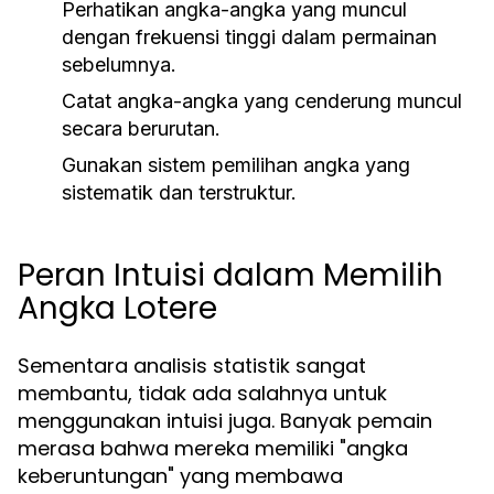
Perhatikan angka-angka yang muncul
dengan frekuensi tinggi dalam permainan
sebelumnya.
Catat angka-angka yang cenderung muncul
secara berurutan.
Gunakan sistem pemilihan angka yang
sistematik dan terstruktur.
Peran Intuisi dalam Memilih
Angka Lotere
Sementara analisis statistik sangat
membantu, tidak ada salahnya untuk
menggunakan intuisi juga. Banyak pemain
merasa bahwa mereka memiliki "angka
keberuntungan" yang membawa