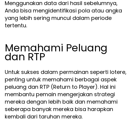
Menggunakan data dari hasil sebelumnya,
Anda bisa mengidentifikasi pola atau angka
yang lebih sering muncul dalam periode
tertentu.
Memahami Peluang
dan RTP
Untuk sukses dalam permainan seperti lotere,
penting untuk memahami berbagai aspek
peluang dan RTP (Return to Player). Hal ini
membantu pemain mengerjakan strategi
mereka dengan lebih baik dan memahami
seberapa banyak mereka bisa harapkan
kembali dari taruhan mereka.