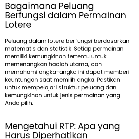
Bagaimana Peluang
Berfungsi dalam Permainan
Lotere
Peluang dalam lotere berfungsi berdasarkan
matematis dan statistik. Setiap permainan
memiliki kemungkinan tertentu untuk
memenangkan hadiah utama, dan
memahami angka-angka ini dapat memberi
keuntungan saat memilih angka. Pastikan
untuk mempelajari struktur peluang dan
kemungkinan untuk jenis permainan yang
Anda pilih.
Mengetahui RTP: Apa yang
Harus Diperhatikan