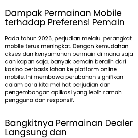
Dampak Permainan Mobile
terhadap Preferensi Pemain
Pada tahun 2026, perjudian melalui perangkat
mobile terus meningkat. Dengan kemudahan
akses dan kenyamanan bermain di mana saja
dan kapan saja, banyak pemain beralih dari
kasino berbasis lahan ke platform online
mobile. Ini membawa perubahan signifikan
dalam cara kita melihat perjudian dan
pengembangan aplikasi yang lebih ramah
pengguna dan responsif.
Bangkitnya Permainan Dealer
Langsung dan