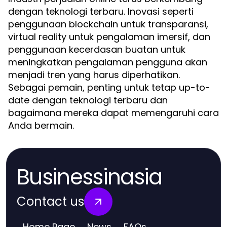
dengan teknologi terbaru. Inovasi seperti
penggunaan blockchain untuk transparansi,
virtual reality untuk pengalaman imersif, dan
penggunaan kecerdasan buatan untuk
meningkatkan pengalaman pengguna akan
menjadi tren yang harus diperhatikan.
Sebagai pemain, penting untuk tetap up-to-
date dengan teknologi terbaru dan
bagaimana mereka dapat memengaruhi cara
Anda bermain.
Businessinasia
Contact us
Home Page
News
FAQs