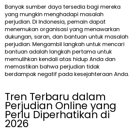
Banyak sumber daya tersedia bagi mereka
yang mungkin menghadapi masalah
perjudian. Di Indonesia, pemain dapat
menemukan organisasi yang menawarkan
dukungan, saran, dan bantuan untuk masalah
perjudian. Mengambil langkah untuk mencari
bantuan adalah langkah pertama untuk
memulihkan kendali atas hidup Anda dan
memastikan bahwa perjudian tidak
berdampak negatif pada kesejahteraan Anda.
Tren Terbaru dalam
Perjudian Online yang
Perlu Diperhatikan di
2026