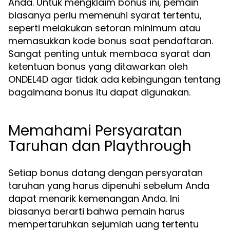
Anda. Untuk mengklaim bonus ini, pemain
biasanya perlu memenuhi syarat tertentu,
seperti melakukan setoran minimum atau
memasukkan kode bonus saat pendaftaran.
Sangat penting untuk membaca syarat dan
ketentuan bonus yang ditawarkan oleh
ONDEL4D agar tidak ada kebingungan tentang
bagaimana bonus itu dapat digunakan.
Memahami Persyaratan
Taruhan dan Playthrough
Setiap bonus datang dengan persyaratan
taruhan yang harus dipenuhi sebelum Anda
dapat menarik kemenangan Anda. Ini
biasanya berarti bahwa pemain harus
mempertaruhkan sejumlah uang tertentu