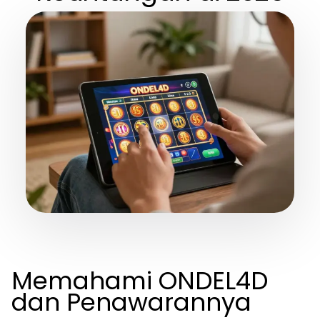
Memahami ONDEL4D
dan Penawarannya