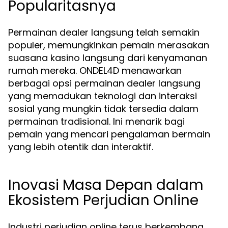
Popularitasnya
Permainan dealer langsung telah semakin
populer, memungkinkan pemain merasakan
suasana kasino langsung dari kenyamanan
rumah mereka. ONDEL4D menawarkan
berbagai opsi permainan dealer langsung
yang memadukan teknologi dan interaksi
sosial yang mungkin tidak tersedia dalam
permainan tradisional. Ini menarik bagi
pemain yang mencari pengalaman bermain
yang lebih otentik dan interaktif.
Inovasi Masa Depan dalam
Ekosistem Perjudian Online
Industri perjudian online terus berkembang