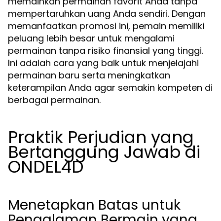
memainkan permainan favorit Anda tanpa
mempertaruhkan uang Anda sendiri. Dengan
memanfaatkan promosi ini, pemain memiliki
peluang lebih besar untuk mengalami
permainan tanpa risiko finansial yang tinggi.
Ini adalah cara yang baik untuk menjelajahi
permainan baru serta meningkatkan
keterampilan Anda agar semakin kompeten di
berbagai permainan.
Praktik Perjudian yang
Bertanggung Jawab di
ONDEL4D
Menetapkan Batas untuk
Pengalaman Bermain yang