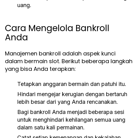
uang.
Cara Mengelola Bankroll
Anda
Manajemen bankroll adalah aspek kunci
dalam bermain slot. Berikut beberapa langkah
yang bisa Anda terapkan:
Tetapkan anggaran bermain dan patuhi itu.
Hindari mengejar kerugian dengan bertaruh
lebih besar dari yang Anda rencanakan.
Bagi bankroll Anda menjadi beberapa sesi
untuk menghindari kehilangan semua uang
dalam satu kali permainan.
Catat setiap kemenangan dan kekalahan