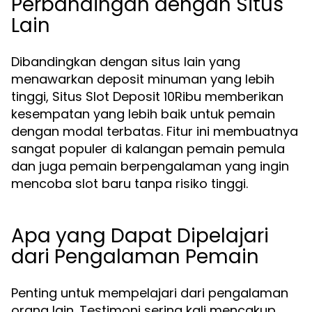
Perbandingan dengan Situs
Lain
Dibandingkan dengan situs lain yang
menawarkan deposit minuman yang lebih
tinggi, Situs Slot Deposit 10Ribu memberikan
kesempatan yang lebih baik untuk pemain
dengan modal terbatas. Fitur ini membuatnya
sangat populer di kalangan pemain pemula
dan juga pemain berpengalaman yang ingin
mencoba slot baru tanpa risiko tinggi.
Apa yang Dapat Dipelajari
dari Pengalaman Pemain
Penting untuk mempelajari dari pengalaman
orang lain. Testimoni sering kali mencakup