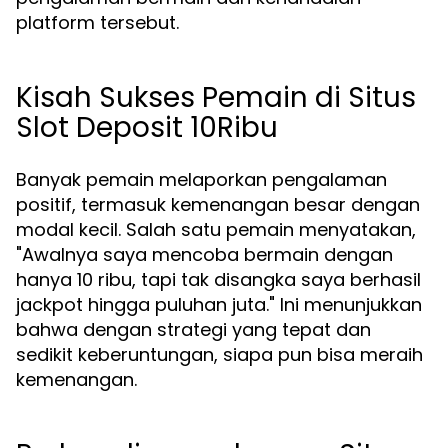
platform tersebut.
Kisah Sukses Pemain di Situs
Slot Deposit 10Ribu
Banyak pemain melaporkan pengalaman
positif, termasuk kemenangan besar dengan
modal kecil. Salah satu pemain menyatakan,
"Awalnya saya mencoba bermain dengan
hanya 10 ribu, tapi tak disangka saya berhasil
jackpot hingga puluhan juta." Ini menunjukkan
bahwa dengan strategi yang tepat dan
sedikit keberuntungan, siapa pun bisa meraih
kemenangan.