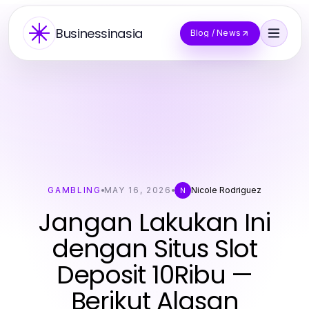
Businessinasia
Blog / News
GAMBLING
MAY 16, 2026
Nicole Rodriguez
N
Jangan Lakukan Ini
dengan Situs Slot
Deposit 10Ribu —
Berikut Alasan