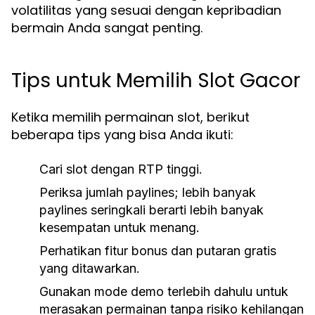
volatilitas yang sesuai dengan kepribadian
bermain Anda sangat penting.
Tips untuk Memilih Slot Gacor
Ketika memilih permainan slot, berikut
beberapa tips yang bisa Anda ikuti:
Cari slot dengan RTP tinggi.
Periksa jumlah paylines; lebih banyak
paylines seringkali berarti lebih banyak
kesempatan untuk menang.
Perhatikan fitur bonus dan putaran gratis
yang ditawarkan.
Gunakan mode demo terlebih dahulu untuk
merasakan permainan tanpa risiko kehilangan