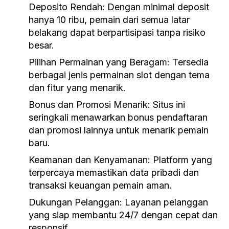
Deposito Rendah:
Dengan minimal deposit
hanya 10 ribu, pemain dari semua latar
belakang dapat berpartisipasi tanpa risiko
besar.
Pilihan Permainan yang Beragam:
Tersedia
berbagai jenis permainan slot dengan tema
dan fitur yang menarik.
Bonus dan Promosi Menarik:
Situs ini
seringkali menawarkan bonus pendaftaran
dan promosi lainnya untuk menarik pemain
baru.
Keamanan dan Kenyamanan:
Platform yang
terpercaya memastikan data pribadi dan
transaksi keuangan pemain aman.
Dukungan Pelanggan: Layanan pelanggan
yang siap membantu 24/7 dengan cepat dan
responsif.