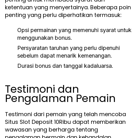
ketentuan yang menyertainya. Beberapa poin
penting yang perlu diperhatikan termasuk:
Opsi permainan yang memenuhi syarat untuk
menggunakan bonus.
Persyaratan taruhan yang perlu dipenuhi
sebelum dapat menarik kemenangan.
Durasi bonus dan tanggal kadaluarsa.
Testimoni dan
Pengalaman Pemain
Testimoni dari pemain yang telah mencoba
Situs Slot Deposit 10Ribu dapat memberikan
wawasan yang berharga tentang
pengalaman bermain dan kehandalan