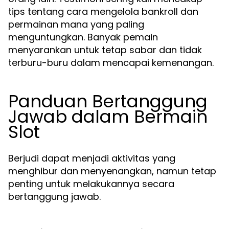
tips tentang cara mengelola bankroll dan
permainan mana yang paling
menguntungkan. Banyak pemain
menyarankan untuk tetap sabar dan tidak
terburu-buru dalam mencapai kemenangan.
Panduan Bertanggung
Jawab dalam Bermain
Slot
Berjudi dapat menjadi aktivitas yang
menghibur dan menyenangkan, namun tetap
penting untuk melakukannya secara
bertanggung jawab.