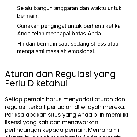
Selalu bangun anggaran dan waktu untuk
bermain.
Gunakan pengingat untuk berhenti ketika
Anda telah mencapai batas Anda.
Hindari bermain saat sedang stress atau
mengalami masalah emosional.
Aturan dan Regulasi yang
Perlu Diketahui
Setiap pemain harus menyadari aturan dan
regulasi terkait perjudian di wilayah mereka.
Periksa apakah situs yang Anda pilih memiliki
lisensi yang sah dan menawarkan
perlindungan kepada pemain. Memahami