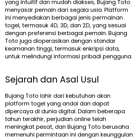
yang intuitif dan mudah diakses, Bujang Toto
menyasar pemain dari segala usia. Platform
ini menyediakan berbagai jenis permainan
togel, termasuk 4D, 3D, dan 2D, yang sesuai
dengan preferensi berbagai pemain. Bujang
Toto juga dioperasikan dengan standar
keamanan tinggi, termasuk enkripsi data,
untuk melindungi informasi pribadi pengguna.
Sejarah dan Asal Usul
Bujang Toto lahir dari kebutuhan akan
platform togel yang andal dan dapat
dipercaya di dunia digital. Dalam beberapa
tahun terakhir, perjudian online telah
meningkat pesat, dan Bujang Toto berusaha
memenuhi permintaan ini dengan keunggulan