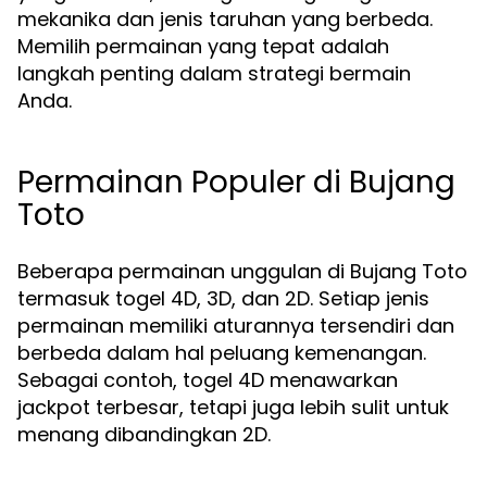
mekanika dan jenis taruhan yang berbeda.
Memilih permainan yang tepat adalah
langkah penting dalam strategi bermain
Anda.
Permainan Populer di Bujang
Toto
Beberapa permainan unggulan di Bujang Toto
termasuk togel 4D, 3D, dan 2D. Setiap jenis
permainan memiliki aturannya tersendiri dan
berbeda dalam hal peluang kemenangan.
Sebagai contoh, togel 4D menawarkan
jackpot terbesar, tetapi juga lebih sulit untuk
menang dibandingkan 2D.