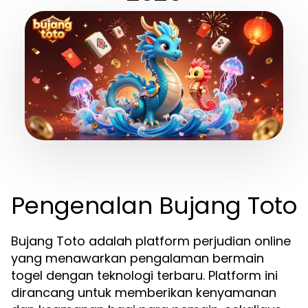
Pengenalan Bujang Toto
Bujang Toto adalah platform perjudian online
yang menawarkan pengalaman bermain
togel dengan teknologi terbaru. Platform ini
dirancang untuk memberikan kenyamanan