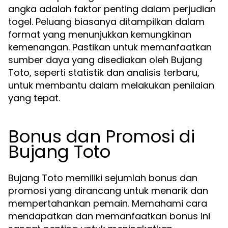
angka adalah faktor penting dalam perjudian
togel. Peluang biasanya ditampilkan dalam
format yang menunjukkan kemungkinan
kemenangan. Pastikan untuk memanfaatkan
sumber daya yang disediakan oleh Bujang
Toto, seperti statistik dan analisis terbaru,
untuk membantu dalam melakukan penilaian
yang tepat.
Bonus dan Promosi di
Bujang Toto
Bujang Toto memiliki sejumlah bonus dan
promosi yang dirancang untuk menarik dan
mempertahankan pemain. Memahami cara
mendapatkan dan memanfaatkan bonus ini