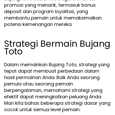
promosi yang menarik, termasuk bonus
deposit dan program loyalitas, yang
membantu pemain untuk memaksimalkan
potensi kemenangan mereka.
Strategi Bermain Bujang
Toto
Dalam memainkan Bujang Toto, strategi yang
tepat dapat membuat perbedaan dalam
hasil permainan Anda. Baik Anda seorang
pemula atau seorang pemain
berpengalaman, memahami strategi yang
efektif dapat meningkatkan peluang Anda.
Mari kita bahas beberapa strategi dasar yang
cocok untuk semua level pemain.