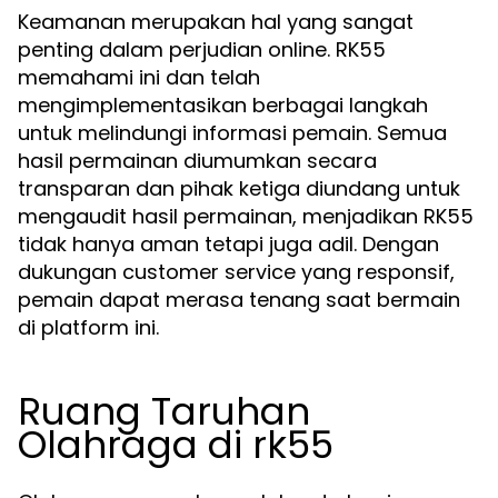
Keamanan merupakan hal yang sangat
penting dalam perjudian online. RK55
memahami ini dan telah
mengimplementasikan berbagai langkah
untuk melindungi informasi pemain. Semua
hasil permainan diumumkan secara
transparan dan pihak ketiga diundang untuk
mengaudit hasil permainan, menjadikan RK55
tidak hanya aman tetapi juga adil. Dengan
dukungan customer service yang responsif,
pemain dapat merasa tenang saat bermain
di platform ini.
Ruang Taruhan
Olahraga di rk55