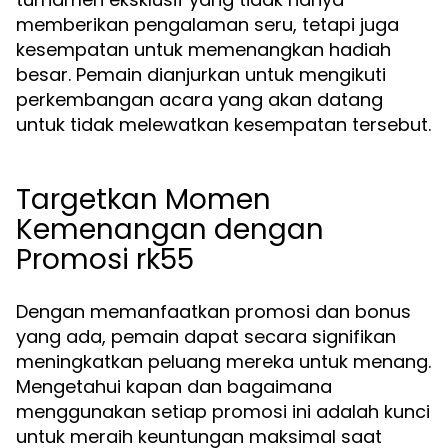
memberikan pengalaman seru, tetapi juga
kesempatan untuk memenangkan hadiah
besar. Pemain dianjurkan untuk mengikuti
perkembangan acara yang akan datang
untuk tidak melewatkan kesempatan tersebut.
Targetkan Momen
Kemenangan dengan
Promosi rk55
Dengan memanfaatkan promosi dan bonus
yang ada, pemain dapat secara signifikan
meningkatkan peluang mereka untuk menang.
Mengetahui kapan dan bagaimana
menggunakan setiap promosi ini adalah kunci
untuk meraih keuntungan maksimal saat