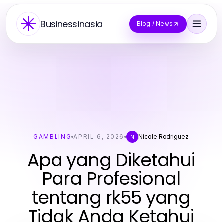
Businessinasia
Blog / News
GAMBLING
APRIL 6, 2026
Nicole Rodriguez
N
Apa yang Diketahui
Para Profesional
tentang rk55 yang
Tidak Anda Ketahui